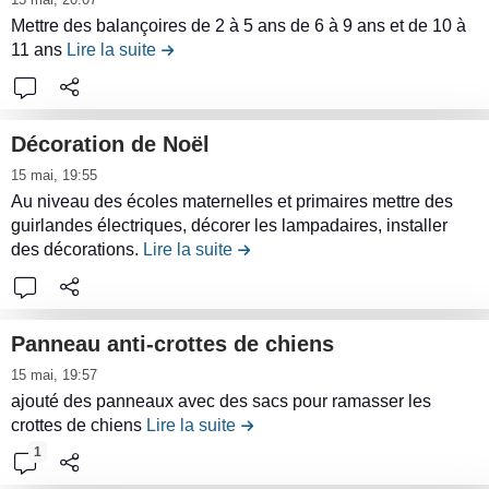
n
e
o
n
i
J
Mettre des balançoires de 2 à 5 ans de 6 à 9 ans et de 10 à
n
n
t
r
11 ans
Lire la suite
de la contribution Mettre des balançoires a
e
u
d
r
e
u
d
'
i
l
x
e
u
b
e
d
l
Décoration de Noël
n
u
c
'
a
L
e
t
o
15 mai, 19:55
é
c
i
f
i
n
Au niveau des écoles maternelles et primaires mettre des
v
o
r
r
o
guirlandes électriques, décorer les lampadaires, installer
t
e
n
e
e
n
des décorations.
Lire la suite
de la contribution Décoration de
e
i
t
l
s
B
n
l
r
e
q
o
u
m
i
c
u
i
d
u
Panneau anti-crottes de chiens
b
o
e
t
e
s
L
u
15 mai, 19:57
n
a
e
l
i
i
t
ajouté des panneaux avec des sacs pour ramasser les
t
u
d
a
c
r
i
crottes de chiens
Lire la suite
de la contribution Panneau anti-
e
t
e
c
a
e
o
1
n
h
r
o
u
l
n
u
è
e