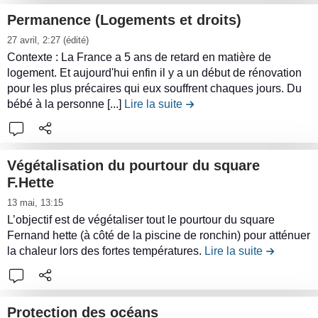
n
x
e
R
d
m
t
t
Permanence (Logements et droits)
d
c
é
e
e
o
r
L
e
o
27 avril, 2:27
(édité)
n
l
d
u
i
i
p
n
Contexte : La France a 5 ans de retard en matière de
o
a
e
r
b
r
logement. Et aujourd'hui enfin il y a un début de rénovation
l
t
v
c
l
p
u
e
pour les plus précaires qui eux souffrent chaques jours. Du
e
e
a
o
a
o
t
l
bébé à la personne [...]
Lire la suite
de la contribution Permane
i
n
t
n
p
u
i
e
n
u
i
t
a
r
o
c
a
d
o
r
i
l
n
o
i
e
n
Végétalisation du pourtour du square
i
x
e
M
n
r
l
d
F.Hette
b
(
s
e
t
(
a
e
L
u
F
l
13 mai, 13:15
t
e
F
c
s
i
t
o
i
L’objectif est de végétaliser tout le pourtour du square
t
n
o
o
j
r
i
r
Fernand hette (à côté de la piscine de ronchin) pour atténuer
v
r
u
r
n
e
e
o
la chaleur lors des fortes températures.
Lire la suite
de la contr
m
r
e
d
m
t
u
l
n
u
e
d
e
u
r
x
e
D
l
s
e
l
l
i
à
c
é
a
à
s
a
Protection des océans
a
b
c