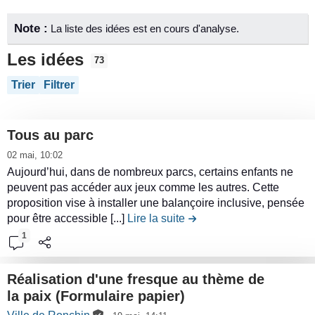
S
p
t
Note :
La liste des idées est en cours d'analyse.
e
a
Les idées
73
t
n
i
Trier
Filtrer
s
u
t
Tous au parc
i
m
L
q
02 mai, 10:02
i
u
Aujourd’hui, dans de nombreux parcs, certains enfants ne
é
r
peuvent pas accéder aux jeux comme les autres. Cette
e
e
proposition vise à installer une balançoire inclusive, pensée
s
l
r
pour être accessible [...]
Lire la suite
de la contribution Tous au
e
1
c
o
o
Réalisation d'une fresque au thème de
n
la paix (Formulaire papier)
t
L