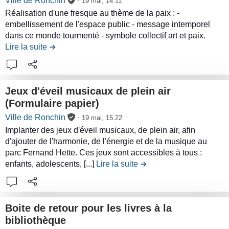
Ville de Ronchin
∙
19 mai, 14:11
e
i
Réalisation d'une fresque au thème de la paix : -
n
r
embellissement de l'espace public - message intemporel
u
e
dans ce monde tourmenté - symbole collectif art et paix.
d
l
Lire la suite
de la contribution Réalisation d'une fresque au th
e
e
l
c
a
o
c
Jeux d'éveil musicaux de plein air
n
o
(Formulaire papier)
t
n
L
Ville de Ronchin
∙
19 mai, 15:22
e
t
i
Implanter des jeux d'éveil musicaux, de plein air, afin
n
r
r
d'ajouter de l'harmonie, de l'énergie et de la musique au
u
i
e
parc Fernand Hette. Ces jeux sont accessibles à tous :
d
b
l
enfants, adolescents, [...]
Lire la suite
de la contribution Jeux d
e
u
e
l
t
c
a
i
o
c
Boite de retour pour les livres à la
o
n
o
bibliothèque
n
t