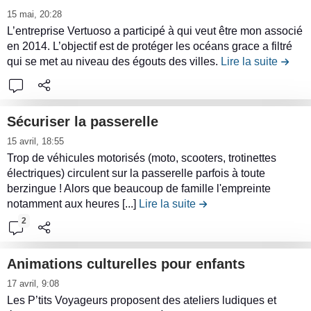
o
c
i
l
b
c
L
i
u
ô
15 mai, 20:28
n
o
r
a
a
o
i
r
t
t
L’entreprise Vertuoso a participé à qui veut être mon associé
t
r
e
b
l
n
r
e
i
en 2014. L’objectif est de protéger les océans grace a filtré
é
e
a
p
i
a
t
e
p
o
qui se met au niveau des égouts des villes.
Lire la suite
de la 
d
n
t
a
b
n
r
l
a
n
e
u
i
p
l
ç
i
e
p
P
l
d
o
i
i
o
b
c
i
a
’
e
n
e
o
Sécuriser la passerelle
i
u
o
e
n
é
l
d
r
t
L
r
t
15 avril, 18:55
n
r
n
c
a
e
)
h
i
e
i
Trop de véhicules motorisés (moto, scooters, trotinettes
t
)
e
o
c
N
è
r
s
o
électriques) circulent sur la passerelle parfois à toute
e
a
l
o
o
q
e
berzingue ! Alors que beaucoup de famille l'empreinte
a
n
n
u
e
n
ë
u
l
notamment aux heures [...]
Lire la suite
de la contribution Sécur
u
P
u
a
B
t
l
e
e
2
p
e
d
n
r
r
c
a
r
e
t
o
i
o
r
m
l
i
Animations culturelles pour enfants
s
b
n
c
a
a
-
L
s
u
17 avril, 9:08
t
d
n
c
c
i
o
t
Les P’tits Voyageurs proposent des ateliers ludiques et
e
e
e