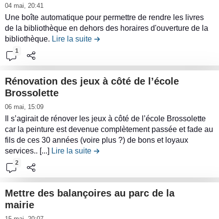
n
L
04 mai, 20:41
T
e
t
i
Une boîte automatique pour permettre de rendre les livres
o
n
r
r
de la bibliothèque en dehors des horaires d'ouverture de la
u
u
i
e
bibliothèque.
Lire la suite
de la contribution Boite de retour pou
s
d
b
l
1
a
e
u
e
u
l
t
c
p
a
Rénovation des jeux à côté de l’école
i
o
a
c
Brossolette
o
n
r
o
L
n
06 mai, 15:09
t
c
n
i
R
Il s’agirait de rénover les jeux à côté de l’école Brossolette
e
t
r
car la peinture est devenue complètement passée et fade au
é
n
r
e
fils de ces 30 années (voire plus ?) de bons et loyaux
a
u
i
l
services.. [...]
Lire la suite
de la contribution Rénovation des jeu
l
d
b
e
2
i
e
u
c
s
l
t
o
a
a
Mettre des balançoires au parc de la
i
n
t
c
mairie
o
t
i
o
L
15 mai, 20:07