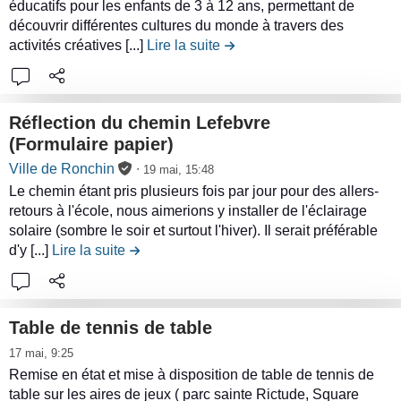
o
r
r
l
i
éducatifs pour les enfants de 3 à 12 ans, permettant de
n
l
n
n
o
e
e
découvrir différentes cultures du monde à travers des
o
u
a
c
t
t
l
activités créatives [...]
Lire la suite
de la contribution Animations
t
n
d
m
e
r
t
e
t
V
e
a
(
i
e
c
e
é
l
i
L
b
s
o
g
a
Réflection du chemin Lefebvre
r
o
u
d
n
é
c
(Formulaire papier)
i
g
t
e
t
t
o
L
e
e
Ville de Ronchin
∙
i
19 mai, 15:48
c
e
a
n
i
m
o
Le chemin étant pris plusieurs fois par jour pour des allers-
h
n
l
t
r
e
retours à l'école, nous aimerions y installer de l'éclairage
n
i
u
i
r
e
n
solaire (sombre le soir et surtout l'hiver). Il serait préférable
P
e
d
s
i
l
d'y [...]
Lire la suite
de la contribution Réflection du chemin Lef
t
r
n
e
a
b
e
s
o
s
l
t
u
c
e
t
a
i
t
o
t
e
c
Table de tennis de table
o
i
n
d
c
o
L
n
17 mai, 9:25
o
t
r
t
n
i
d
Remise en état et mise à disposition de table de tennis de
n
e
o
i
t
r
u
table sur les aires de jeux ( parc sainte Rictude, Square
S