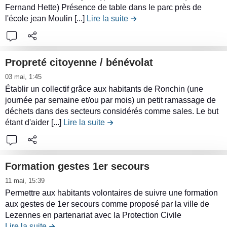
n
i
o
r
e
p
Fernand Hette) Présence de table dans le parc près de
é
u
t
n
i
l
l'école jean Moulin [...]
Lire la suite
de la contribution Table de 
o
c
d
s
d
b
e
u
u
e
)
e
u
c
r
r
l
s
t
o
t
i
a
Propreté citoyenne / bénévolat
o
i
n
o
s
c
L
c
03 mai, 1:45
o
t
u
e
o
i
é
Établir un collectif grâce aux habitants de Ronchin (une
n
e
r
r
n
r
a
journée par semaine et/ou par mois) un petit ramassage de
A
n
d
l
t
e
déchets dans des secteurs considérés comme sales. Le but
n
n
u
u
a
r
l
étant d'aider [...]
Lire la suite
de la contribution Propreté citoye
s
i
d
s
p
i
e
m
e
q
a
b
c
a
l
u
s
u
o
t
a
Formation gestes 1er secours
a
s
t
n
i
c
L
r
e
11 mai, 15:39
i
t
o
o
i
e
r
Permettre aux habitants volontaires de suivre une formation
o
e
n
n
r
F
aux gestes de 1er secours comme proposé par la ville de
e
n
n
s
t
e
.
Lezennes en partenariat avec la Protection Civile
l
R
u
c
r
Lire la suite
de la contribution Formation gestes 1er secours