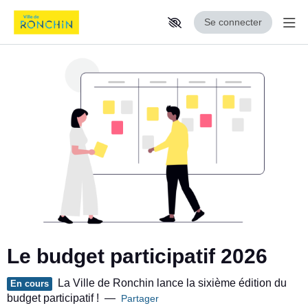
Se connecter
Aff
Aller au contenu principal
Paramètres d'accessibilité
Le budget participatif 2026
La Ville de Ronchin lance la sixième édition du
En cours
budget participatif !
—
Partager